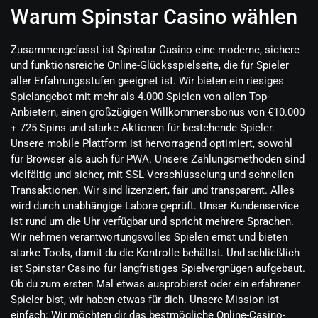
Warum Spinstar Casino wählen
Zusammengefasst ist Spinstar Casino eine moderne, sichere
und funktionsreiche Online-Glücksspielseite, die für Spieler
aller Erfahrungsstufen geeignet ist. Wir bieten ein riesiges
Spielangebot mit mehr als 4.000 Spielen von allen Top-
Anbietern, einen großzügigen Willkommensbonus von €10.000
+ 725 Spins und starke Aktionen für bestehende Spieler.
Unsere mobile Plattform ist hervorragend optimiert, sowohl
für Browser als auch für PWA. Unsere Zahlungsmethoden sind
vielfältig und sicher, mit SSL-Verschlüsselung und schnellen
Transaktionen. Wir sind lizenziert, fair und transparent. Alles
wird durch unabhängige Labore geprüft. Unser Kundenservice
ist rund um die Uhr verfügbar und spricht mehrere Sprachen.
Wir nehmen verantwortungsvolles Spielen ernst und bieten
starke Tools, damit du die Kontrolle behältst. Und schließlich
ist Spinstar Casino für langfristiges Spielvergnügen aufgebaut.
Ob du zum ersten Mal etwas ausprobierst oder ein erfahrener
Spieler bist, wir haben etwas für dich. Unsere Mission ist
einfach: Wir möchten dir das bestmögliche Online-Casino-