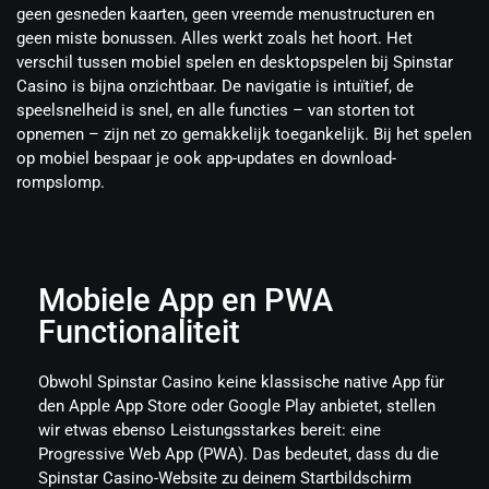
geen gesneden kaarten, geen vreemde menustructuren en
geen miste bonussen. Alles werkt zoals het hoort. Het
verschil tussen mobiel spelen en desktopspelen bij Spinstar
Casino is bijna onzichtbaar. De navigatie is intuïtief, de
speelsnelheid is snel, en alle functies – van storten tot
opnemen – zijn net zo gemakkelijk toegankelijk. Bij het spelen
op mobiel bespaar je ook app-updates en download-
rompslomp.
Mobiele App en PWA
Functionaliteit
Obwohl Spinstar Casino keine klassische native App für
den Apple App Store oder Google Play anbietet, stellen
wir etwas ebenso Leistungsstarkes bereit: eine
Progressive Web App (PWA). Das bedeutet, dass du die
Spinstar Casino-Website zu deinem Startbildschirm