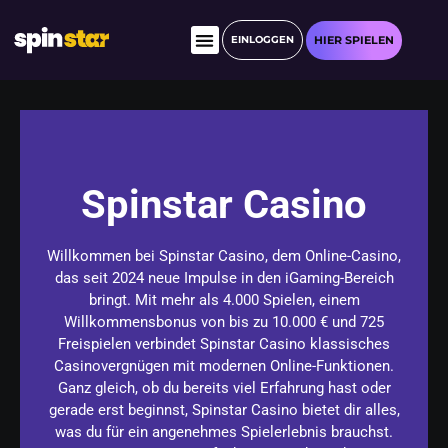
HIER SPIELEN
EINLOGGEN
Spinstar Casino
Willkommen bei Spinstar Casino, dem Online-Casino,
das seit 2024 neue Impulse in den iGaming-Bereich
bringt. Mit mehr als 4.000 Spielen, einem
Willkommensbonus von bis zu 10.000 € und 725
Freispielen verbindet Spinstar Casino klassisches
Casinovergnügen mit modernen Online-Funktionen.
Ganz gleich, ob du bereits viel Erfahrung hast oder
gerade erst beginnst, Spinstar Casino bietet dir alles,
was du für ein angenehmes Spielerlebnis brauchst.