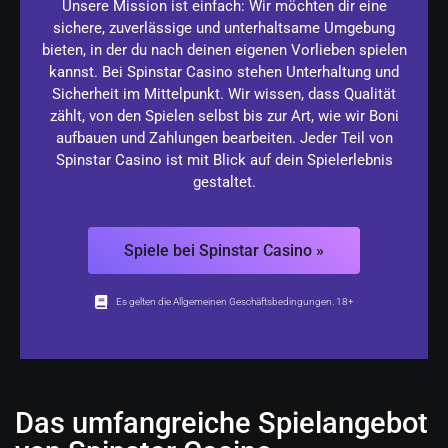
Unsere Mission ist einfach: Wir möchten dir eine
sichere, zuverlässige und unterhaltsame Umgebung
bieten, in der du nach deinen eigenen Vorlieben spielen
kannst. Bei Spinstar Casino stehen Unterhaltung und
Sicherheit im Mittelpunkt. Wir wissen, dass Qualität
zählt, von den Spielen selbst bis zur Art, wie wir Boni
aufbauen und Zahlungen bearbeiten. Jeder Teil von
Spinstar Casino ist mit Blick auf dein Spielerlebnis
gestaltet.
Spiele bei Spinstar Casino »
Es gelten die Allgemeinen Geschäftsbedingungen. 18+
Das umfangreiche Spielangebot