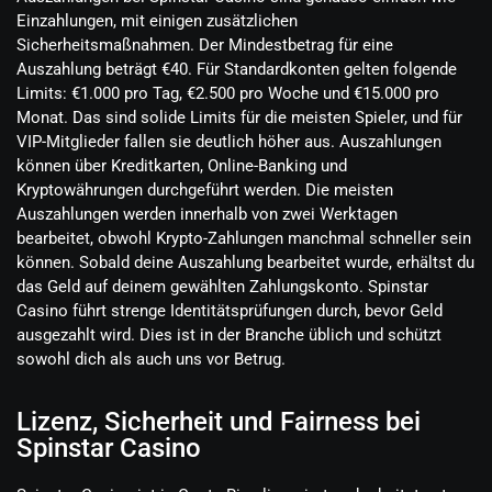
Einzahlungen, mit einigen zusätzlichen
Sicherheitsmaßnahmen. Der Mindestbetrag für eine
Auszahlung beträgt €40. Für Standardkonten gelten folgende
Limits: €1.000 pro Tag, €2.500 pro Woche und €15.000 pro
Monat. Das sind solide Limits für die meisten Spieler, und für
VIP-Mitglieder fallen sie deutlich höher aus. Auszahlungen
können über Kreditkarten, Online-Banking und
Kryptowährungen durchgeführt werden. Die meisten
Auszahlungen werden innerhalb von zwei Werktagen
bearbeitet, obwohl Krypto-Zahlungen manchmal schneller sein
können. Sobald deine Auszahlung bearbeitet wurde, erhältst du
das Geld auf deinem gewählten Zahlungskonto. Spinstar
Casino führt strenge Identitätsprüfungen durch, bevor Geld
ausgezahlt wird. Dies ist in der Branche üblich und schützt
sowohl dich als auch uns vor Betrug.
Lizenz, Sicherheit und Fairness bei
Spinstar Casino