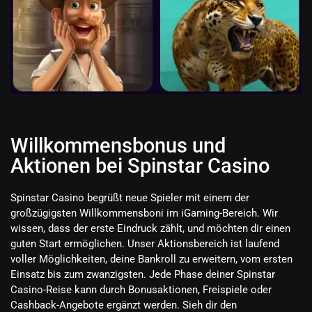
Willkommensbonus und
Aktionen bei Spinstar Casino
Spinstar Casino begrüßt neue Spieler mit einem der
großzügigsten Willkommensboni im iGaming-Bereich. Wir
wissen, dass der erste Eindruck zählt, und möchten dir einen
guten Start ermöglichen. Unser Aktionsbereich ist laufend
voller Möglichkeiten, deine Bankroll zu erweitern, vom ersten
Einsatz bis zum zwanzigsten. Jede Phase deiner Spinstar
Casino-Reise kann durch Bonusaktionen, Freispiele oder
Cashback-Angebote ergänzt werden. Sieh dir den