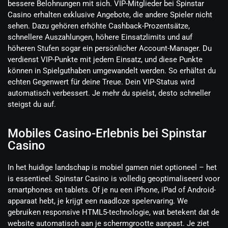
bessere Belohnungen mit sich. VIP-Mitglieder bei Spinstar
Casino erhalten exklusive Angebote, die andere Spieler nicht
sehen. Dazu gehören erhöhte Cashback-Prozentsätze,
schnellere Auszahlungen, höhere Einsatzlimits und auf
höheren Stufen sogar ein persönlicher Account-Manager. Du
verdienst VIP-Punkte mit jedem Einsatz, und diese Punkte
können in Spielguthaben umgewandelt werden. So erhältst du
echten Gegenwert für deine Treue. Dein VIP-Status wird
automatisch verbessert. Je mehr du spielst, desto schneller
steigst du auf.
Mobiles Casino-Erlebnis bei Spinstar
Casino
In het huidige landschap is mobiel gamen niet optioneel – het
is essentieel. Spinstar Casino is volledig geoptimaliseerd voor
smartphones en tablets. Of je nu een iPhone, iPad of Android-
apparaat hebt, je krijgt een naadloze spelervaring. We
gebruiken responsive HTML5-technologie, wat betekent dat de
website automatisch aan je schermgrootte aanpast. Je ziet