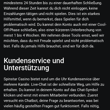
mindestens 24 Stunden bis zu einer dauerhaften Schließung.
Während dieser Zeit kannst du dich nicht einloggen, keine
Einzahlungen tätigen und nicht spielen. Dies ist ein starkes
Hilfsmittel, wenn du bemerkst, dass Spielen für dich
problematisch wird. Du kannst dein Konto auch mit einer Cool-
Off-Phase schließen, also einer kürzeren Unterbrechung von
meist 1 bis 4 Wochen. Wir nehmen diese Tools ernst, weil wir
möchten, dass du mit Freude spielst und nicht problematisch
bist. Falls du jemals Hilfe brauchst, sind wir für dich da.
Kundenservice und
Unterstützung
Spinstar Casino bietet rund um die Uhr Kundenservice über
mehrere Kanäle. Live-Chat ist der schnellste Weg, um Hilfe zu
erhalten. Du kannst in deinem Konto auf das Chat-Symbol
klicken und wirst mit einem Mitarbeiter verbunden. Zuerst
versucht ein Chatbot, deine Frage zu beantworten, was bei
vielen häufig gestellten Fragen gut funktioniert. Falls nötig,