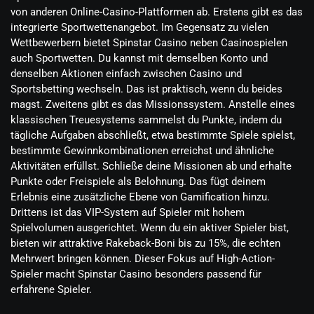
von anderen Online-Casino-Plattformen ab. Erstens gibt es das
integrierte Sportwettenangebot. Im Gegensatz zu vielen
Wettbewerbern bietet Spinstar Casino neben Casinospielen
auch Sportwetten. Du kannst mit demselben Konto und
denselben Aktionen einfach zwischen Casino und
Sportsbetting wechseln. Das ist praktisch, wenn du beides
magst. Zweitens gibt es das Missionssystem. Anstelle eines
klassischen Treuesystems sammelst du Punkte, indem du
tägliche Aufgaben abschließt, etwa bestimmte Spiele spielst,
bestimmte Gewinnkombinationen erreichst und ähnliche
Aktivitäten erfüllst. Schließe deine Missionen ab und erhalte
Punkte oder Freispiele als Belohnung. Das fügt deinem
Erlebnis eine zusätzliche Ebene von Gamification hinzu.
Drittens ist das VIP-System auf Spieler mit hohem
Spielvolumen ausgerichtet. Wenn du ein aktiver Spieler bist,
bieten wir attraktive Rakeback-Boni bis zu 15%, die echten
Mehrwert bringen können. Dieser Fokus auf High-Action-
Spieler macht Spinstar Casino besonders passend für
erfahrene Spieler.