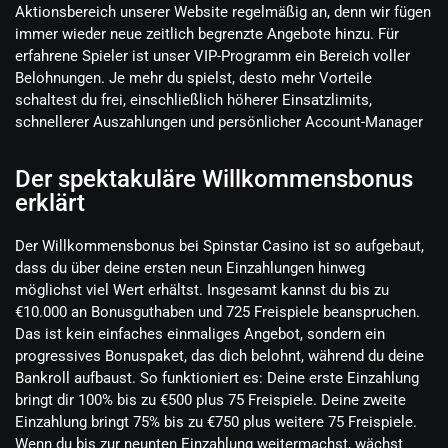
Aktionsbereich unserer Website regelmäßig an, denn wir fügen
immer wieder neue zeitlich begrenzte Angebote hinzu. Für
erfahrene Spieler ist unser VIP-Programm ein Bereich voller
Belohnungen. Je mehr du spielst, desto mehr Vorteile
schaltest du frei, einschließlich höherer Einsatzlimits,
schnellerer Auszahlungen und persönlicher Account-Manager
Der spektakuläre Willkommensbonus
erklärt
Der Willkommensbonus bei Spinstar Casino ist so aufgebaut,
dass du über deine ersten neun Einzahlungen hinweg
möglichst viel Wert erhältst. Insgesamt kannst du bis zu
€10.000 an Bonusguthaben und 725 Freispiele beanspruchen.
Das ist kein einfaches einmaliges Angebot, sondern ein
progressives Bonuspaket, das dich belohnt, während du deine
Bankroll aufbaust. So funktioniert es: Deine erste Einzahlung
bringt dir 100% bis zu €500 plus 75 Freispiele. Deine zweite
Einzahlung bringt 75% bis zu €750 plus weitere 75 Freispiele.
Wenn du bis zur neunten Einzahlung weitermachst, wächst