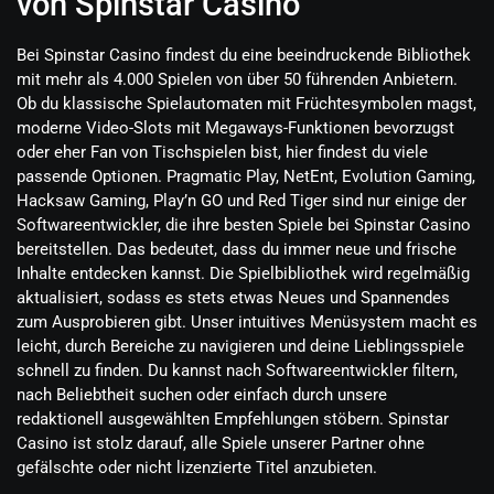
von Spinstar Casino
Bei Spinstar Casino findest du eine beeindruckende Bibliothek
mit mehr als 4.000 Spielen von über 50 führenden Anbietern.
Ob du klassische Spielautomaten mit Früchtesymbolen magst,
moderne Video-Slots mit Megaways-Funktionen bevorzugst
oder eher Fan von Tischspielen bist, hier findest du viele
passende Optionen. Pragmatic Play, NetEnt, Evolution Gaming,
Hacksaw Gaming, Play’n GO und Red Tiger sind nur einige der
Softwareentwickler, die ihre besten Spiele bei Spinstar Casino
bereitstellen. Das bedeutet, dass du immer neue und frische
Inhalte entdecken kannst. Die Spielbibliothek wird regelmäßig
aktualisiert, sodass es stets etwas Neues und Spannendes
zum Ausprobieren gibt. Unser intuitives Menüsystem macht es
leicht, durch Bereiche zu navigieren und deine Lieblingsspiele
schnell zu finden. Du kannst nach Softwareentwickler filtern,
nach Beliebtheit suchen oder einfach durch unsere
redaktionell ausgewählten Empfehlungen stöbern. Spinstar
Casino ist stolz darauf, alle Spiele unserer Partner ohne
gefälschte oder nicht lizenzierte Titel anzubieten.