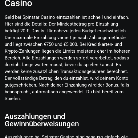
Casino
Geld bei Spinstar Casino einzuzahlen ist schnell und einfach.
Hier sind die Details: Der Mindestbetrag pro Einzahlung
beträgt 20 €. Das ist für nahezu jedes Budget erschwinglich.
Die maximale Einzahlung variiert je nach Zahlungsmethode
und liegt zwischen €750 und €5.000. Bei Kreditkarten- und
Krypto-Zahlungen liegen die Limits meistens eher im höheren
Bereich. Alle Einzahlungen werden sofort verarbeitet, sodass
du nicht lange warten musst, bevor du spielen kannst. Es
werden keine zusätzlichen Transaktionsgebühren berechnet.
Der vollständige Betrag, den du einzahlst, wird deinem Konto
gutgeschrieben. Nach deiner Einzahlung wird der Bonus, falls
beansprucht, automatisch angewendet. Du bist bereit zum
Spielen.
Auszahlungen und
Gewinnüberweisungen
Auszahlungen bei Spinstar Casino sind genauso einfach wie